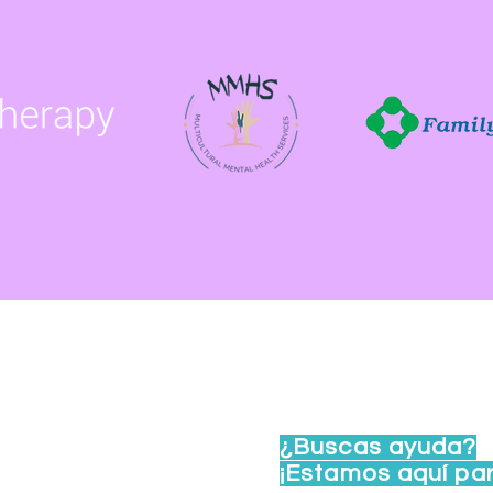
te 102, Madison, WI
¿Buscas ayuda?
viernes de 8 a. m. a 4 p.
¡Estamos aquí pa