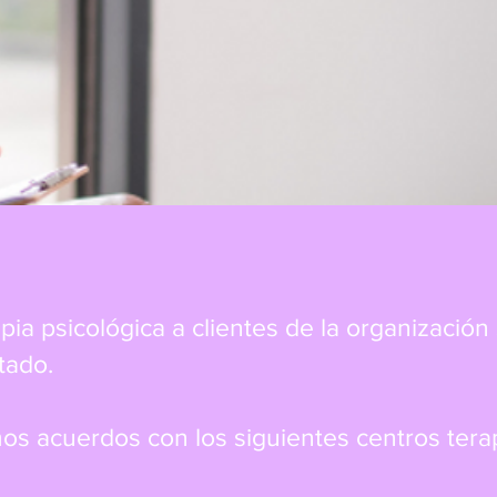
ia psicológica a clientes de la organización
tado.
s acuerdos con los siguientes centros tera