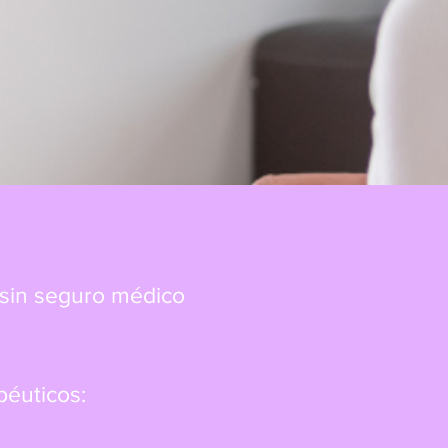
 sin seguro médico
péuticos: