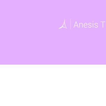
UNIDOS
2005 West Beltline Hwy, Sui
53713
Horario de oficina: Lunes a 