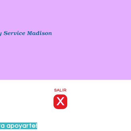
SALIR
X
ra apoyarte!