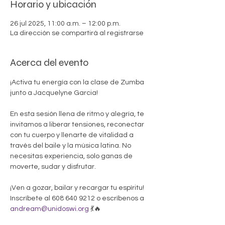
Horario y ubicación
26 jul 2025, 11:00 a.m. – 12:00 p.m.
La dirección se compartirá al registrarse
Acerca del evento
¡Activa tu energía con la clase de Zumba 
junto a Jacquelyne Garcia!
En esta sesión llena de ritmo y alegría, te 
invitamos a liberar tensiones, reconectar 
con tu cuerpo y llenarte de vitalidad a 
través del baile y la música latina. No 
necesitas experiencia, solo ganas de 
moverte, sudar y disfrutar.
¡Ven a gozar, bailar y recargar tu espíritu! 
Inscríbete al 608 640 9212 o escríbenos a 
andream@unidoswi.org
 💃🔥