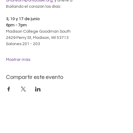
andream@unidoswi.org
, y únete a 
Bailando el corazón los días:
3, 10 y 17 de junio
6pm - 7pm
Madison College Goodman South
2429 Perry St, Madison, WI 53713
Salones 201 - 203
Mostrar más
Compartir este evento