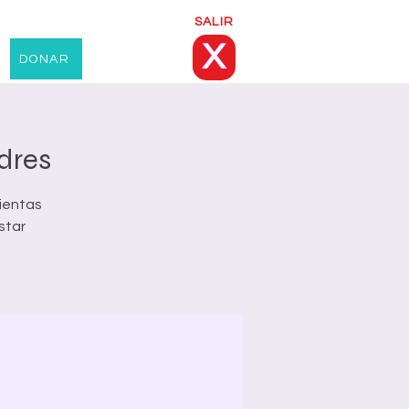
SALIR
X
DONAR
dres
ientas
star