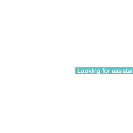
te 102, Madison, WI 53713
am - 4pm
Looking for assista
Call our 24/7 Helpline LA R
Email us at
lared@unidoswi.