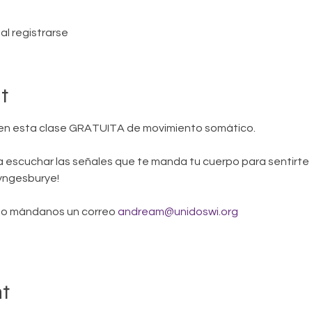
al registrarse
t
en esta clase GRATUITA de movimiento somático.
 escuchar las señales que te manda tu cuerpo para sentirte e
yngesburye!
2 o mándanos un correo 
andream@unidoswi.org
nt