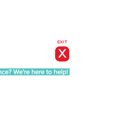
EXIT
X
nce? We're here to help!
ED: 1 800 510 9195
org