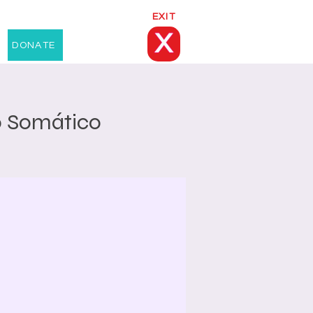
EXIT
X
DONATE
o Somático