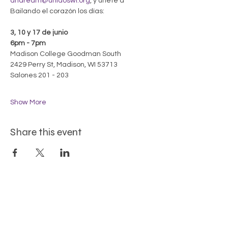
andream@unidoswi.org
, y únete a 
Bailando el corazón los días:
3, 10 y 17 de junio
6pm - 7pm
Madison College Goodman South
2429 Perry St, Madison, WI 53713
Salones 201 - 203
Show More
Share this event